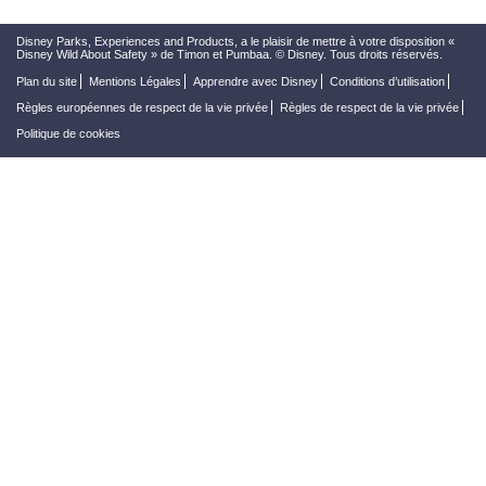
Disney Parks, Experiences and Products, a le plaisir de mettre à votre disposition «
Disney Wild About Safety » de Timon et Pumbaa. © Disney. Tous droits réservés.
Plan du site
Mentions Légales
Apprendre avec Disney
Conditions d’utilisation
Règles européennes de respect de la vie privée
Règles de respect de la vie privée
Politique de cookies