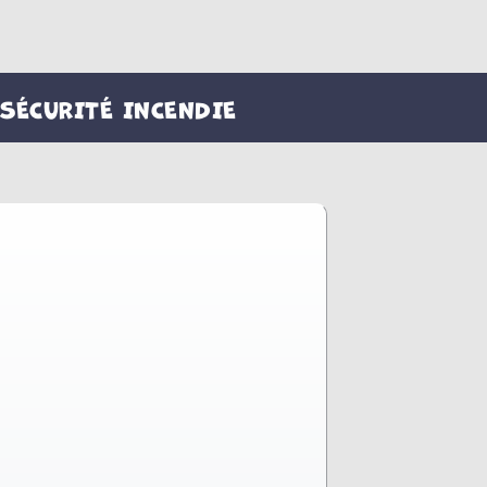
SÉCURITÉ INCENDIE
Vidéos
Remplis Les Trous
Labyrinthe
Recherche De Mots
Quiz Sécurité
Checklist Sécurité
Feuilles De Coloriage