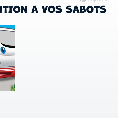
ENTION A VOS SABOTS