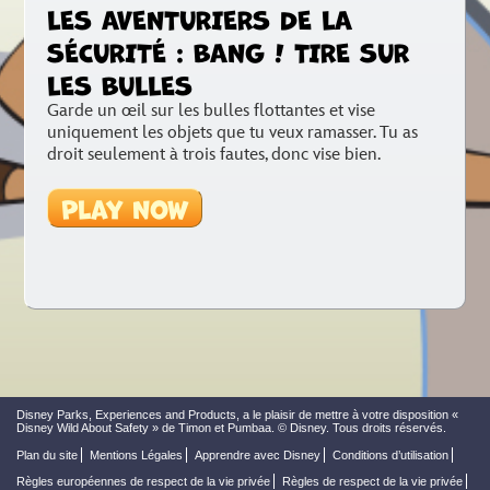
LES AVENTURIERS DE LA
SÉCURITÉ : BANG ! TIRE SUR
LES BULLES
Garde un œil sur les bulles flottantes et vise
uniquement les objets que tu veux ramasser. Tu as
droit seulement à trois fautes, donc vise bien.
Play Now
Disney Parks, Experiences and Products, a le plaisir de mettre à votre disposition «
Disney Wild About Safety » de Timon et Pumbaa. © Disney. Tous droits réservés.
Plan du site
Mentions Légales
Apprendre avec Disney
Conditions d’utilisation
Règles européennes de respect de la vie privée
Règles de respect de la vie privée