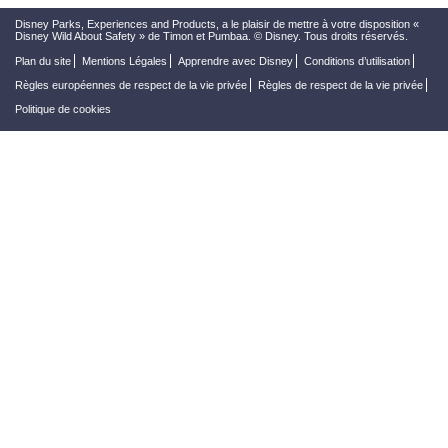
Disney Parks, Experiences and Products, a le plaisir de mettre à votre disposition «
Disney Wild About Safety » de Timon et Pumbaa. © Disney. Tous droits réservés.
Plan du site
Mentions Légales
Apprendre avec Disney
Conditions d’utilisation
Règles européennes de respect de la vie privée
Règles de respect de la vie privée
Politique de cookies